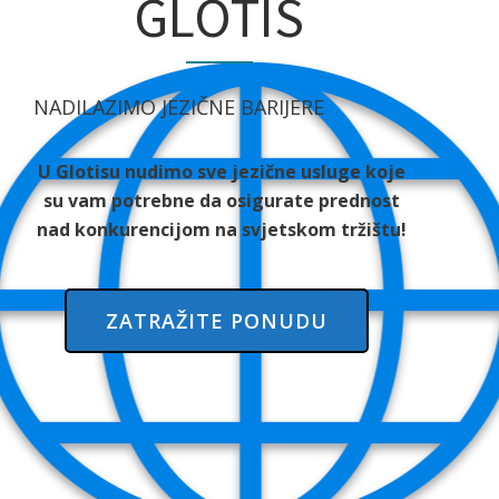
GLOTIS
NADILAZIMO JEZIČNE BARIJERE
U Glotisu nudimo sve jezične usluge koje
su vam potrebne da osigurate prednost
nad konkurencijom na svjetskom tržištu!
ZATRAŽITE PONUDU